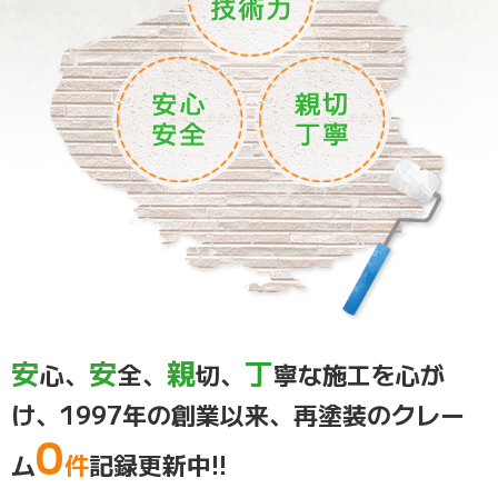
安
安
親
丁
心、
全、
切、
寧な施工を心が
け、
1997年の創業以来、
再塗装のクレー
0
ム
件
記録更新中!!