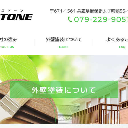
〒671-1561 兵庫県揖保郡太子町鵤35-
079-229-905
社の強み
外壁塗装について
よくある
BOUT US
PAINT
FAQ
外壁塗装について